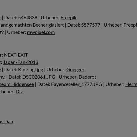
t
| Datei: 5464838 | Urheber:
Freepik
handgemachten Becher glasiert
| Datei: 5577577 | Urheber:
Freep
09 | Urheber:
rawpixel.com
r:
NEXT-EXIT
r:
Japan-Fan-2013
e
| Datei: Kintsugi.jpg | Urheber:
Guggger
ny.
| Datei: DSC02061.JPG | Urheber:
Daderot
museum Hiddensee
| Datei: Fayenceteller_1777.JPG | Urheber:
Herm
Urheber:
Diz
us Dan