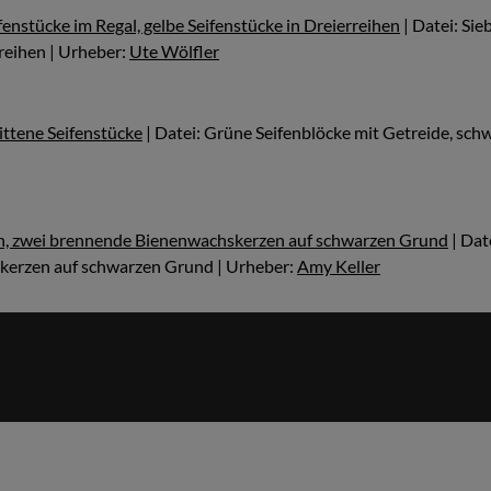
fenstücke im Regal, gelbe Seifenstücke in Dreierreihen
| Datei: Sie
rreihen | Urheber:
Ute Wölfler
ittene Seifenstücke
| Datei: Grüne Seifenblöcke mit Getreide, sch
n, zwei brennende Bienenwachskerzen auf schwarzen Grund
| Dat
erzen auf schwarzen Grund | Urheber:
Amy Keller