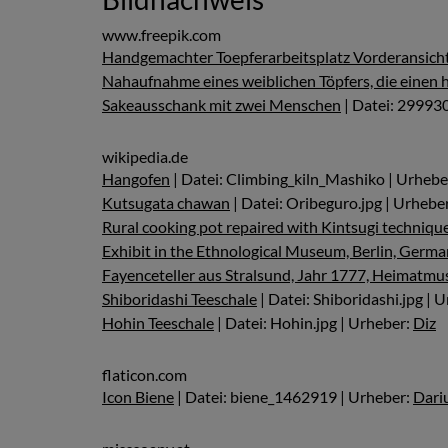
www.freepik.com
Handgemachter Toepferarbeitsplatz Vorderansich
Nahaufnahme eines weiblichen Töpfers, die einen 
Sakeausschank mit zwei Menschen
| Datei: 29993
wikipedia.de
Hangofen
| Datei: Climbing_kiln_Mashiko | Urhebe
Kutsugata chawan
| Datei: Oribeguro.jpg | Urhebe
Rural cooking pot repaired with Kintsugi techniqu
Exhibit in the Ethnological Museum, Berlin, Germa
Fayenceteller aus Stralsund, Jahr 1777, Heimat
Shiboridashi Teeschale
| Datei: Shiboridashi.jpg | 
Hohin Teeschale
| Datei: Hohin.jpg | Urheber:
Diz
flaticon.com
Icon Biene
| Datei: biene_1462919 | Urheber:
Dari