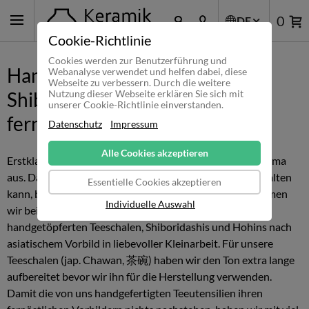
0
DE
Cookie-Richtlinie
Cookies werden zur Benutzerführung und
Handgetöpferte Gaiwan,
Webanalyse verwendet und helfen dabei, diese
Webseite zu verbessern. Durch die weitere
Shiboridashi und Hohin - die
Nutzung dieser Webseite erklären Sie sich mit
unserer Cookie-Richtlinie einverstanden.
fernöstliche Tee-Tradition
Datenschutz
Impressum
Alle Cookies akzeptieren
Erstklassiger Tee zeichnet sich durch sein einmaliges Aroma
aus. Damit sich dieses besondere Duft bestmöglich entfalten
Essentielle Cookies akzeptieren
kann, braucht es entsprechendes Teegeschirr. Dem kommen
Individuelle Auswahl
wir beim Keramik-Kartell.de nach und fertigen unsere
handgetöpferten Teeschalen, Shiboridashis und Hohins nach
asiatischem Vorbild in liebevoller Kleinarbeit. Für unsere
Teeschalen (jap. Chawan, 茶碗) haben wir den Ton extra lange
aufbereitet bevor wir ihn für die Herstellung verwenden.
Damit die von uns handgefertigten Teeutensilien ihren