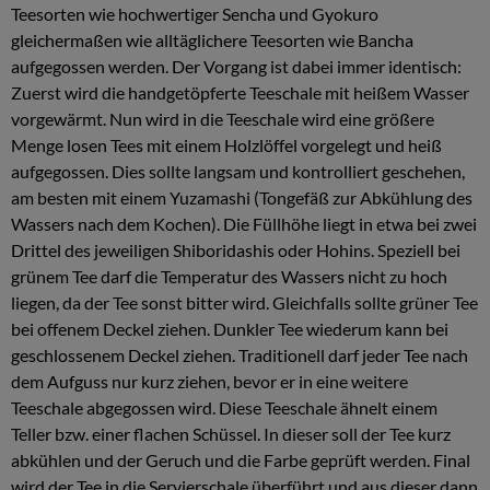
Teesorten wie hochwertiger Sencha und Gyokuro
gleichermaßen wie alltäglichere Teesorten wie Bancha
aufgegossen werden. Der Vorgang ist dabei immer identisch:
Zuerst wird die handgetöpferte Teeschale mit heißem Wasser
vorgewärmt. Nun wird in die Teeschale wird eine größere
Menge losen Tees mit einem Holzlöffel vorgelegt und heiß
aufgegossen. Dies sollte langsam und kontrolliert geschehen,
am besten mit einem Yuzamashi (Tongefäß zur Abkühlung des
Wassers nach dem Kochen). Die Füllhöhe liegt in etwa bei zwei
Drittel des jeweiligen Shiboridashis oder Hohins. Speziell bei
grünem Tee darf die Temperatur des Wassers nicht zu hoch
liegen, da der Tee sonst bitter wird. Gleichfalls sollte grüner Tee
bei offenem Deckel ziehen. Dunkler Tee wiederum kann bei
geschlossenem Deckel ziehen. Traditionell darf jeder Tee nach
dem Aufguss nur kurz ziehen, bevor er in eine weitere
Teeschale abgegossen wird. Diese Teeschale ähnelt einem
Teller bzw. einer flachen Schüssel. In dieser soll der Tee kurz
abkühlen und der Geruch und die Farbe geprüft werden. Final
wird der Tee in die Servierschale überführt und aus dieser dann