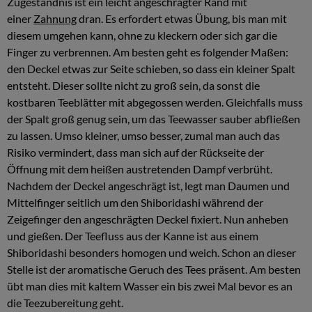
Zugeständnis ist ein leicht angeschrägter Rand mit
einer
Zahnung
dran. Es erfordert etwas Übung, bis man mit
diesem umgehen kann, ohne zu kleckern oder sich gar die
Finger zu verbrennen. Am besten geht es folgender Maßen:
den Deckel etwas zur Seite schieben, so dass ein kleiner Spalt
entsteht. Dieser sollte nicht zu groß sein, da sonst die
kostbaren Teeblätter mit abgegossen werden. Gleichfalls muss
der Spalt groß genug sein, um das Teewasser sauber abfließen
zu lassen. Umso kleiner, umso besser, zumal man auch das
Risiko vermindert, dass man sich auf der Rückseite der
Öffnung mit dem heißen austretenden Dampf verbrüht.
Nachdem der Deckel angeschrägt ist, legt man Daumen und
Mittelfinger seitlich um den Shiboridashi während der
Zeigefinger den angeschrägten Deckel fixiert. Nun anheben
und gießen. Der Teefluss aus der Kanne ist aus einem
Shiboridashi besonders homogen und weich. Schon an dieser
Stelle ist der aromatische Geruch des Tees präsent. Am besten
übt man dies mit kaltem Wasser ein bis zwei Mal bevor es an
die Teezubereitung geht.