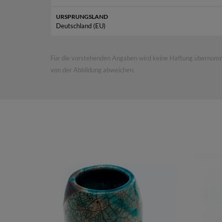
URSPRUNGSLAND
Es handelt sich hierbei um e
Deutschland (EU)
Die Vase wiegt ca. 1.5 kg, was für ein Gefäß diese
Für die vorstehenden Angaben wird keine Haftung übernommen.
von der Abbildung abweichen.