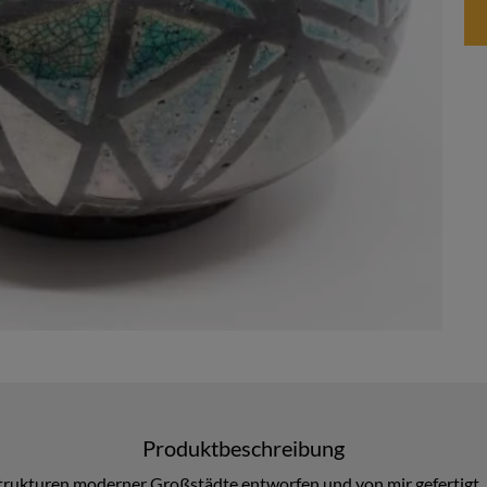
Produktbeschreibung
trukturen moderner Großstädte entworfen und von mir gefertigt. J