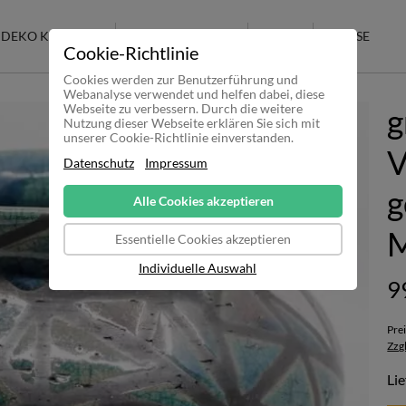
DEKO KERAMIK
RAKU KERAMIK
SALE
KASSE
Cookie-Richtlinie
Cookies werden zur Benutzerführung und
Webanalyse verwendet und helfen dabei, diese
Webseite zu verbessern. Durch die weitere
g
Nutzung dieser Webseite erklären Sie sich mit
unserer Cookie-Richtlinie einverstanden.
V
Datenschutz
Impressum
g
Alle Cookies akzeptieren
M
Essentielle Cookies akzeptieren
Individuelle Auswahl
9
Pre
Zzg
Lie