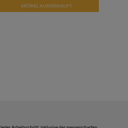
ARTIKEL AUSVERKAUFT
eder Arbeitsschritt, inklusive der messerscharfen