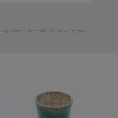
nd wachen Auge gefordert hat.
h und am Bauch hat sie einen Durchmesser von 26 cm.
kung, nur diese sind verbindlich. Das Produktdesign kann