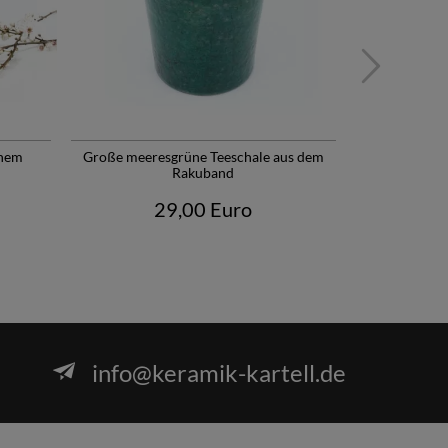
önem
Große meeresgrüne Teeschale aus dem
Raku Design 
Rakuband
29,00 Euro
info@keramik-kartell.de