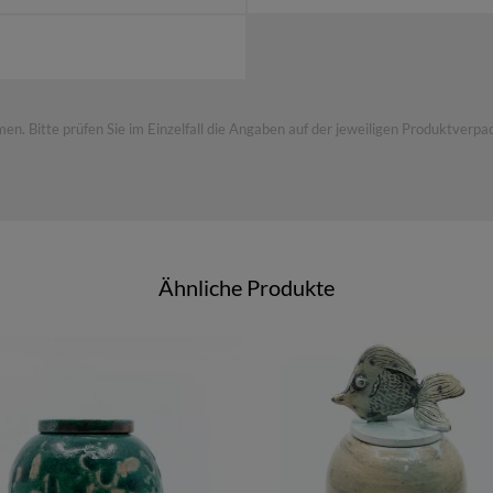
Dekorationsstück zu verwenden.
in absolutes Unikat, welches unzählige Stunden an ruhiger Hand u
r Größe/Funktion verhältnismäßig wenig ist. Sie ist ca. 16 cm hoc
 Bitte prüfen Sie im Einzelfall die Angaben auf der jeweiligen Produktverpac
Weitere Informationen
findest Du unter
Swantje Hendricksen
Ähnliche Produkte