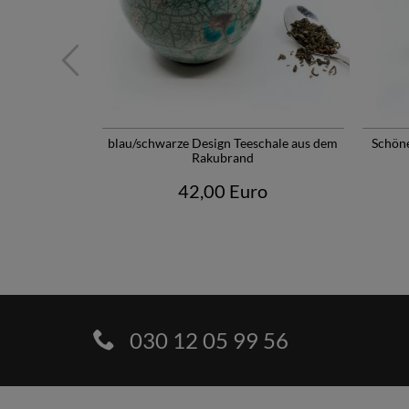
Rakubrand -
blau/schwarze Design Teeschale aus dem
Schön
Rakubrand
o
42,00 Euro
030 12 05 99 56