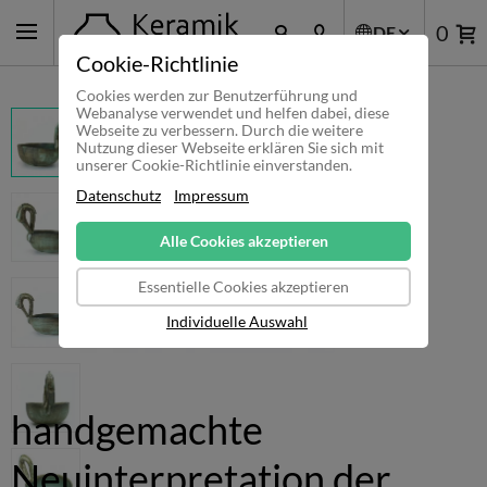
0
DE
Cookie-Richtlinie
Cookies werden zur Benutzerführung und
Webanalyse verwendet und helfen dabei, diese
Webseite zu verbessern. Durch die weitere
Nutzung dieser Webseite erklären Sie sich mit
unserer Cookie-Richtlinie einverstanden.
Datenschutz
Impressum
Alle Cookies akzeptieren
Essentielle Cookies akzeptieren
Individuelle Auswahl
handgemachte
Neuinterpretation der