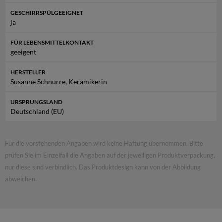
GESCHIRRSPÜLGEEIGNET
Tellerdurchmesser: 23.5 cm
ja
Tellergewicht: 570 g
FÜR LEBENSMITTELKONTAKT
geeigent
Milchkännchengewicht: 210 g
Füllvolumen: 170 mL
HERSTELLER
Höhe (max): 10.5 cm
Susanne Schnurre, Keramikerin
URSPRUNGSLAND
Zuckerdosengewicht: 270 g
Deutschland (EU)
Höhe (max): 10 cm
Für die vorstehenden Angaben wird keine Haftung übernommen. Bitte
Weitere Informationen
prüfen Sie im Einzelfall die Angaben auf der jeweiligen Produktverpackung,
findest Du unter
Susanne Schnurre, Keramikerin
nur diese sind verbindlich. Das Produktdesign kann von der Abbildung
abweichen.