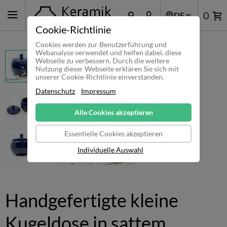
0
DE
Cookie-Richtlinie
Cookies werden zur Benutzerführung und
Webanalyse verwendet und helfen dabei, diese
Webseite zu verbessern. Durch die weitere
Nutzung dieser Webseite erklären Sie sich mit
unserer Cookie-Richtlinie einverstanden.
Datenschutz
Impressum
Alle Cookies akzeptieren
Essentielle Cookies akzeptieren
Individuelle Auswahl
Handgefertigte kleine
Kugeldose in sattem